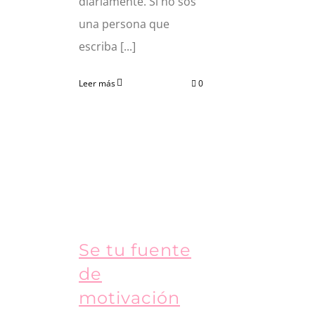
diariamente. Si no sos
una persona que
escriba [...]
Leer más
0
Se tu fuente
de
motivación